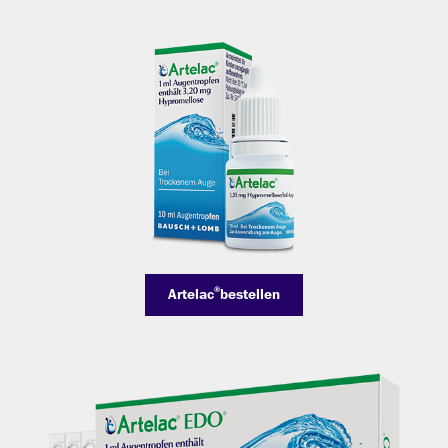
®
Artelac
bestellen