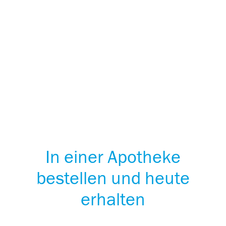
Artelac
®
Bestellen Sie jetzt unseren bewährten Klassiker bei
trockenen Augen mit unangenehmen Fremdkörpergefühl in
®
der Quetschflasche oder als praktische EDO
!
In einer Apotheke
bestellen und heute
erhalten